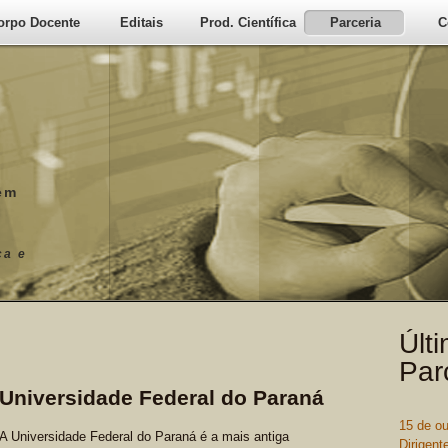
orpo Docente
Editais
Prod. Científica
Parceria
C
em
ca e
Últ
Par
Universidade Federal do Paraná
15 de o
A Universidade Federal do Paraná é a mais antiga
Dirigent