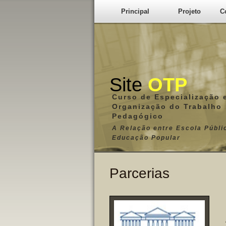
Principal
Projeto
C
Site
OTP
Curso de Especialização 
Organização do Trabalho
Pedagógico
A Relação entre Escola Públi
Educação Popular
Parcerias