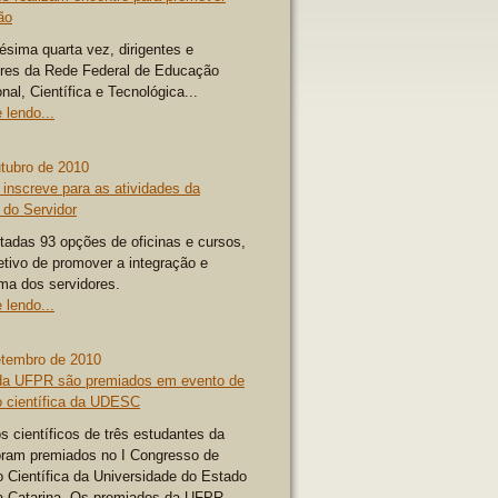
ão
gésima quarta vez, dirigentes e
res da Rede Federal de Educação
onal, Científica e Tecnológica...
 lendo...
utubro de 2010
inscreve para as atividades da
do Servidor
tadas 93 opções de oficinas e cursos,
tivo de promover a integração e
ma dos servidores.
 lendo...
etembro de 2010
da UFPR são premiados em evento de
o científica da UDESC
s científicos de três estudantes da
ram premiados no I Congresso de
o Científica da Universidade do Estado
a Catarina. Os premiados da UFPR