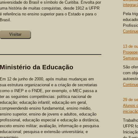
universidade do Brasil e símbolo de Curitiba. Envolta por
integraç
uma história de muitas conquistas, desde 1912 a UFPR
Pela tri
é referência no ensino superior para o Estado e para o
educado
Brasil.
Profissi
Continue
Visitar
13 de o
Progepe 
Semana 
Ministério da Educação
São ofer
com obje
autoesti
Em 12 de junho de 2000, após muitas mudanças em
Continue
sua estrutura organizacional e a criação de secretarias
como o INEP e o FNDE, por exemplo, o MEC passa a
ter as seguintes competências: política nacional de
29 de s
educação; educação infantil; educação em geral,
Alunos 
compreendendo ensino fundamental, ensino médio,
iniciaçã
ensino superior, ensino de jovens e adultos, educação
profissional, educação especial e educação a distância,
Trabalho
exceto ensino militar; avaliação, informação e pesquisa
UFPR fo
educacional; pesquisa e extensão universitária; e
Iniciaçã
magistério.
de Sant