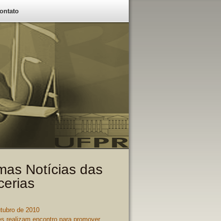
ontato
imas Notícias das
cerias
utubro de 2010
es realizam encontro para promover