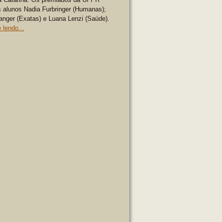
 alunos Nadia Furbringer (Humanas);
anger (Exatas) e Luana Lenzi (Saúde).
 lendo...